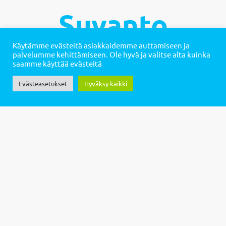
Suvanto
Käytämme evästeitä asiakkaidemme auttamiseen ja
palvelumme kehittämiseen. Ole hyvä ja valitse alta kuinka
saamme käyttää evästeitä
PALVELUT
Evästeasetukset
Hyväksy kaikki