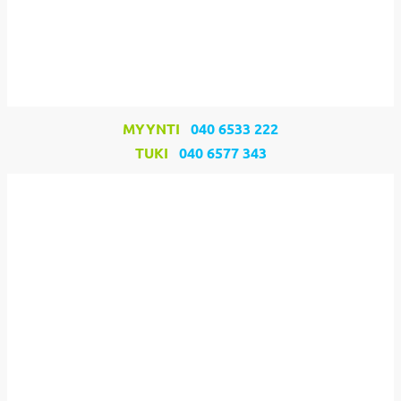
MYYNTI
040 6533 222
TUKI
040 6577 343​